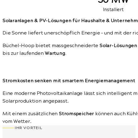
30
30 MW
Installiert
Solaranlagen & PV-Lösungen für Haushalte & Unterneh
Die Sonne liefert unerschöpflich Energie – und mit der r
Büchel-Hoop bietet massgeschneiderte
Solar-Lösungen
bis zur laufenden
Wartung.
Stromkosten senken mit smartem Energiemanagement
Eine moderne Photovoltaikanlage lässt sich intelligent
Solarproduktion angepasst.
Mit einem zusätzlichen
Stromspeicher
können auch Kühls
vom Wetter.
IHR VORTEIL