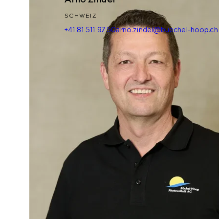
SCHWEIZ
+41 81 511 97 50
arno.zindel@buechel-hoop.ch