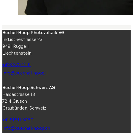
Büchel-Hoop Photovoltaik AG
Industriestrasse 23
9491 Ruggell
Liechtenstein
+423 370 11 91
info@buechel-hoop.li
Büchel-Hoop Schweiz AG
Haldastrasse 13
7214 Grüsch
Graubünden, Schweiz
+41 81 511 97 50
info@buechel-hoop.ch