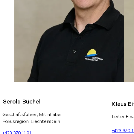
Gerold Büchel
Klaus Ei
Geschäftsführer, Mitinhaber
Leiter Fin
Fokusregion: Liechtenstein
+423 370 1
+423 370 11 91