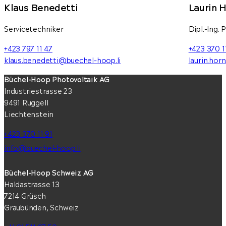
Klaus Benedetti
Laurin 
Servicetechniker
Dipl.-Ing. 
+423 797 11 47
+423 370 1
klaus.benedetti@buechel-hoop.li
laurin.hor
Büchel-Hoop Photovoltaik AG
Industriestrasse 23
9491 Ruggell
Liechtenstein
+423 370 11 91
info@buechel-hoop.li
Büchel-Hoop Schweiz AG
Haldastrasse 13
7214 Grüsch
Graubünden, Schweiz