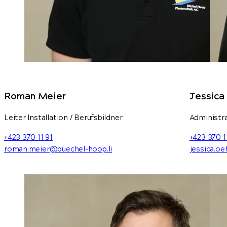
Roman Meier
Jessica
Leiter Installation / Berufsbildner
Administr
+423 370 11 91
+423 370 1
roman.meier@buechel-hoop.li
jessica.oe