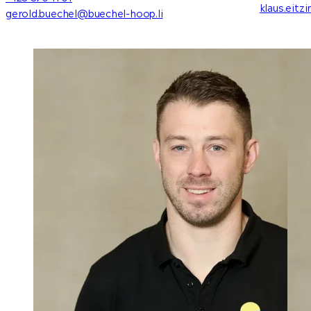
klaus.eitz
gerold.buechel@buechel-hoop.li