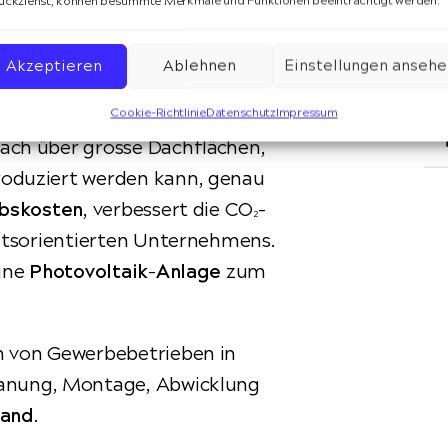
nsetzen. Ob
ückziehst, können bestimmte Merkmale und Funktionen beeinträchtigt werden.
stleistungsunternehmen: Mit
utzte Flächen in eine
Akzeptieren
Ablehnen
Einstellungen ansehe
Cookie-Richtlinie
Datenschutz
Impressum
fach über grosse Dachflächen,
roduziert werden kann, genau
ebskosten
, verbessert die CO₂-
nftsorientierten Unternehmens.
eine
Photovoltaik-Anlage
zum
en von Gewerbebetrieben in
lanung, Montage, Abwicklung
Hand
.