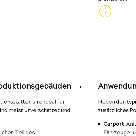
roduktionsgebäuden
Anwendung
ionsstätten sind ideal für
Neben den typi
sind meist unverschattet und
zusätzliches Po
Carport
-Anl
ichen Teil des
Fahrzeuge un