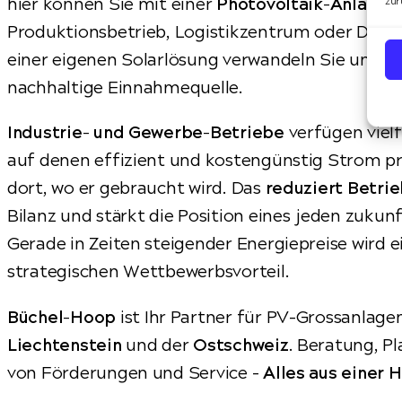
hier können Sie mit einer
Photovoltaik-Anlage
a
zur
Produktionsbetrieb, Logistikzentrum oder Dien
einer eigenen Solarlösung verwandeln Sie ungen
nachhaltige Einnahmequelle.
Industrie- und Gewerbe-Betriebe
verfügen viel
auf denen effizient und kostengünstig Strom p
dort, wo er gebraucht wird. Das
reduziert Betri
Bilanz und stärkt die Position eines jeden zuku
Gerade in Zeiten steigender Energiepreise wird 
strategischen Wettbewerbsvorteil.
Büchel-Hoop
ist Ihr Partner für PV-Grossanlag
Liechtenstein
und der
Ostschweiz
. Beratung, P
von Förderungen und Service –
Alles aus einer 