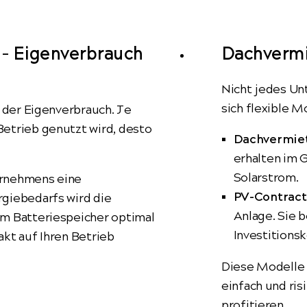
 - Eigenverbrauch
Dachvermi
Nicht jedes Un
sich flexible M
 der Eigenverbrauch. Je
Betrieb genutzt wird, desto
Dachvermie
erhalten im 
Solarstrom.
ernehmens eine
PV-Contract
rgiebedarfs wird die
Anlage. Sie 
em Batteriespeicher optimal
Investitions
xakt auf Ihren Betrieb
Diese Modelle
einfach und ris
profitieren.