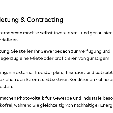
etung & Contracting
ternehmen möchte selbst investieren – und genau hier
odelle an:
tung
: Sie stellen Ihr
Gewerbedach
zur Verfügung und
Gegenzug eine Miete oder profitieren von günstigem
ing
: Ein externer Investor plant, finanziert und betreibt
beziehen den Strom zu attraktiven Konditionen – ohne 
kosten.
 machen
Photovoltaik für Gewerbe und Industrie
beso
ikofrei, während Sie gleichzeitig von nachhaltiger Energ