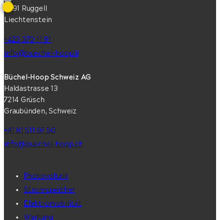
9491 Ruggell
Liechtenstein
+423 370 11 91
info@buechel-hoop.li
Büchel-Hoop Schweiz AG
Haldastrasse 13
7214 Grüsch
Graubünden, Schweiz
+41 81 511 97 50
info@buechel-hoop.ch
Photovoltaik
Stromspeicher
Elektromobilität
Wartung