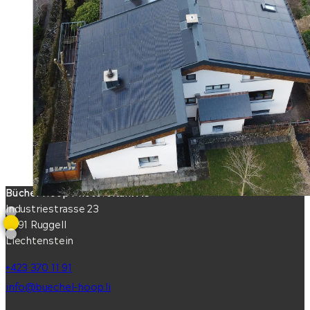
Büchel-Hoop Photovoltaik AG
Industriestrasse 23
9491 Ruggell
Liechtenstein
+423 370 11 91
info@buechel-hoop.li