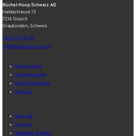
Büchel-Hoop Schweiz AG
Haldastrasse 13
7214 Grüsch
Graubünden, Schweiz
+41 81 511 97 50
info@buechel-hoop.ch
Photovoltaik
Stromspeicher
Elektromobilität
Wartung
Über uns
Karriere
Ratgeber & News