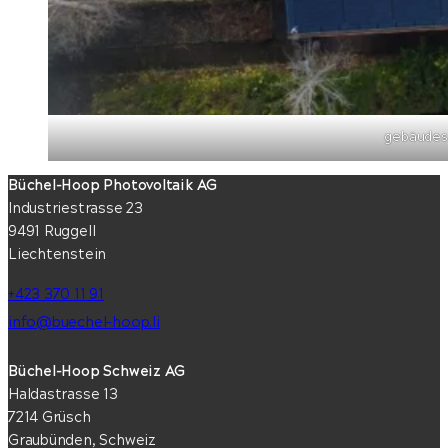
gebäudesc
Büchel-Hoop Photovoltaik AG
Industriestrasse 23
9491 Ruggell
Liechtenstein
+423 370 11 91
info@buechel-hoop.li
Büchel-Hoop Schweiz AG
Haldastrasse 13
7214 Grüsch
Graubünden, Schweiz