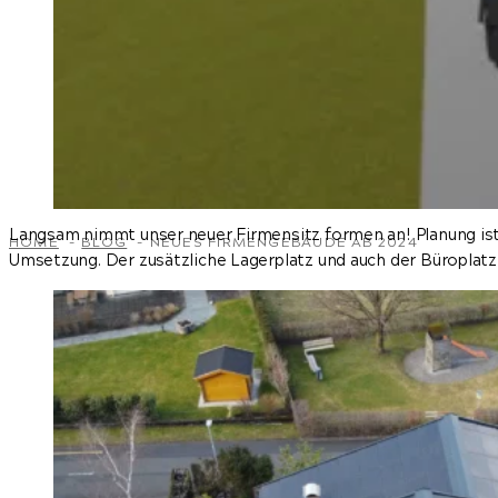
Langsam nimmt unser neuer Firmensitz formen an! Planung ist 
HOME
BLOG
NEUES FIRMENGEBÄUDE AB 2024
Umsetzung. Der zusätzliche Lagerplatz und auch der Büroplat